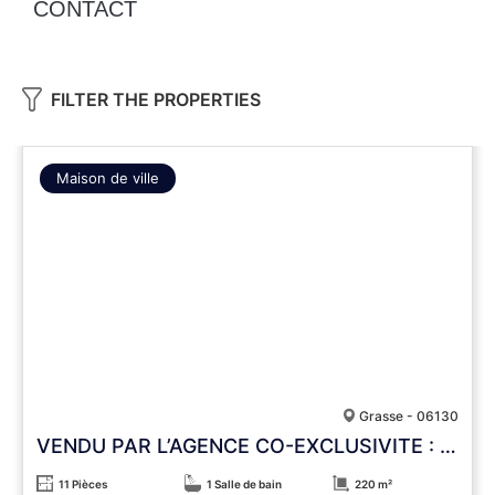
CONTACT
FILTER THE PROPERTIES
Maison de ville
Grasse - 06130
VENDU PAR L’AGENCE CO-EXCLUSIVITE : Mas 1850 au coeur d’un quartier recherché – rénovation de grande qualité
11 Pièces
1 Salle de bain
220 m²