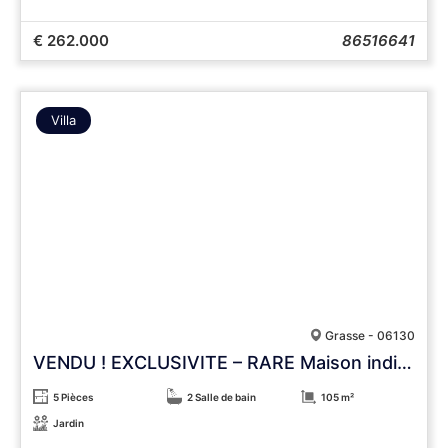
€ 262.000
86516641
Villa
Grasse - 06130
VENDU ! EXCLUSIVITE – RARE Maison individuelle T5 neuve avec jardin. 3 stationnements FRAIS NOTAIRES REDUITS
5 Pièces
2 Salle de bain
105 m²
Jardin