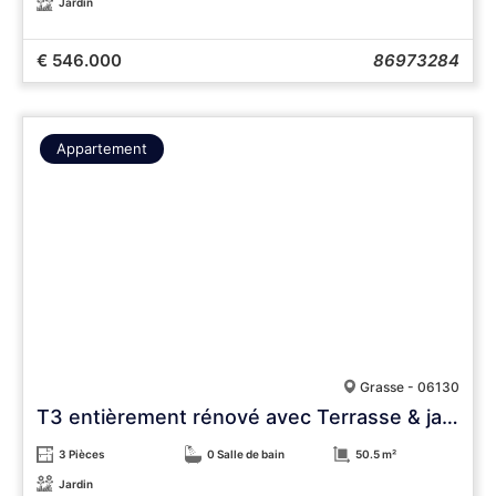
Jardin
€ 546.000
86973284
Appartement
Grasse - 06130
T3 entièrement rénové avec Terrasse & jardin.
3 Pièces
0 Salle de bain
50.5 m²
Jardin