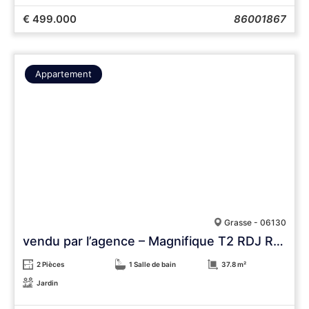
€ 499.000
86001867
Appartement
Grasse - 06130
vendu par l’agence – Magnifique T2 RDJ Renové avec Jardin – RARE !!!
2 Pièces
1 Salle de bain
37.8 m²
Jardin