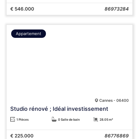
€ 546.000
86973284
Appartement
Cannes - 06400
Studio rénové ; Idéal investissement
1 Pièces
0 Salle de bain
28.05 m²
€ 225.000
86776869