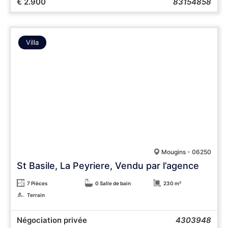
€ 2.900
83154858
Villa
Mougins - 06250
St Basile, La Peyriere, Vendu par l’agence
7 Pièces
0 Salle de bain
230 m²
Terrain
Négociation privée
4303948