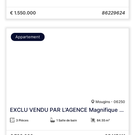
€ 1.550.000
86229624
Appartement
Mougins - 06250
EXCLU VENDU PAR L’AGENCE Magnifique appartement au dernier étage – vue panoramique mer et 3 stationnements
3 Pièces
1 Salle de bain
84.55 m²