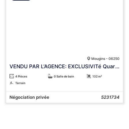
Mougins - 06250
VENDU PAR L’AGENCE: EXCLUSIVITé Quartier St Basile au calme
4 Pièces
0 Salle de bain
132 m²
Terrain
Négociation privée
5231734