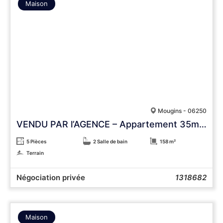
Maison
Mougins - 06250
VENDU PAR l’AGENCE – Appartement 35m2 avec terrasse vue mer
5 Pièces
2 Salle de bain
158 m²
Terrain
Négociation privée
1318682
Maison