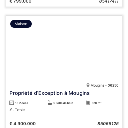
€ 799.000
85417411
Maison
Mougins - 06250
Propriété d’Exception à Mougins
15 Pièces
9 Salle de bain
870 m²
Terrain
€ 4.900.000
85066125