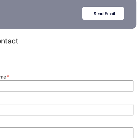
Send Email
ontact
ame