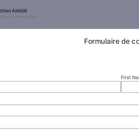
Elliot ANGER
Agence immobilière
Formulaire de c
First N