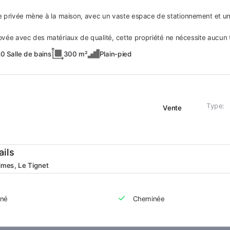
e privée mène à la maison, avec un vaste espace de stationnement et u
vée avec des matériaux de qualité, cette propriété ne nécessite aucun t
0 Salle de bains
300 m²
Plain-pied
Type:
Vente
ails
imes, Le Tignet
nné
Cheminée