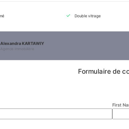
nné
Double vitrage
Alexandra KARTAWIY
Agence immobilière
Formulaire de c
First N