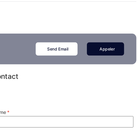
Send Email
Appeler
ontact
ame