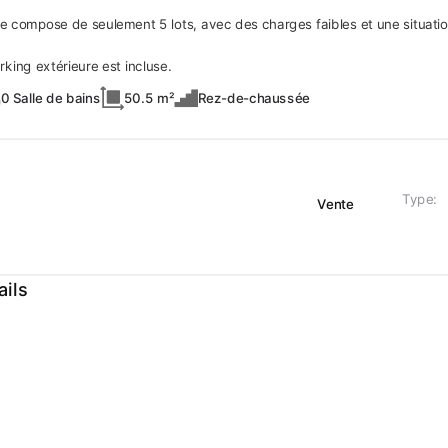
se compose de seulement 5 lots, avec des charges faibles et une situati
king extérieure est incluse.
0 Salle de bains
50.5 m²
Rez-de-chaussée
Type:
Vente
ails