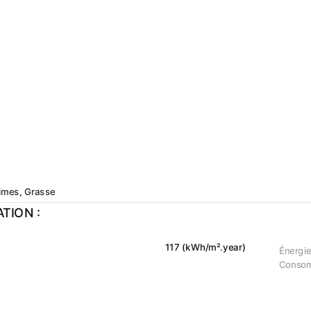
times, Grasse
TION :
117 (kWh/m².year)
Énergie
Consom