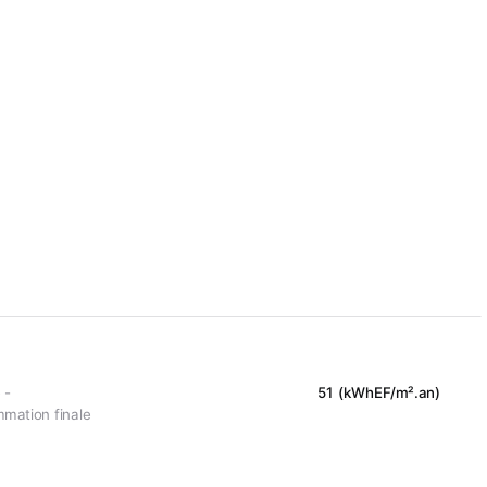
 -
51 (kWhEF/m².an)
mation finale