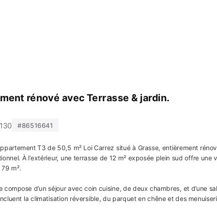
ment rénové avec Terrasse & jardin.
6130
#86516641
ppartement T3 de 50,5 m² Loi Carrez situé à Grasse, entièrement rénové
tionnel. À l’extérieur, une terrasse de 12 m² exposée plein sud offre une
e 79 m².
e compose d’un séjour avec coin cuisine, de deux chambres, et d’une sa
incluent la climatisation réversible, du parquet en chêne et des menuiser