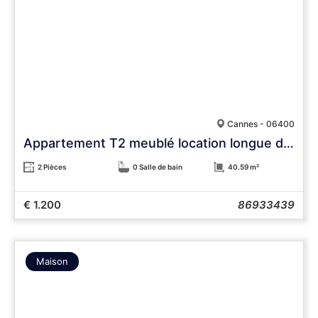
Cannes - 06400
Appartement T2 meublé location longue durée
2 Pièces
0 Salle de bain
40.59 m²
€ 1.200
86933439
Maison