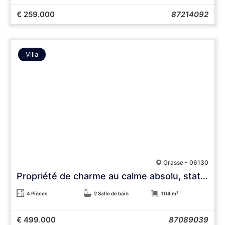
€ 259.000
87214092
Villa
Grasse - 06130
Propriété de charme au calme absolu, stationnements, 3 600 m² de terrain
4 Pièces
2 Salle de bain
104 m²
€ 499.000
87089039