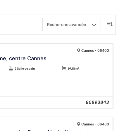
Recherche avancée
Cannes - 06400
alme, centre Cannes
2 Salle de bain
97.18 m²
86893843
Cannes - 06400