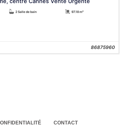
alme, centre Cannes Vente Urgente
2 Salle de bain
97.18 m²
86875960
CONFIDENTIALITÉ
CONTACT