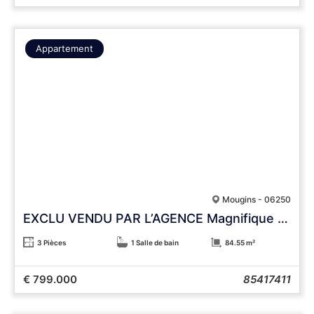
Appartement
Mougins - 06250
EXCLU VENDU PAR L’AGENCE Magnifique appartement au dernier étage – vue panoramique mer et 3 stationnements
3 Pièces
1 Salle de bain
84.55 m²
€ 799.000
85417411