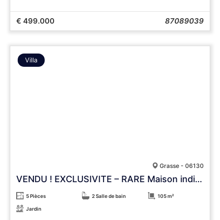
€ 499.000
87089039
Villa
Grasse - 06130
VENDU ! EXCLUSIVITE – RARE Maison individuelle T5 neuve avec jardin. 3 stationnements FRAIS NOTAIRES REDUITS
5 Pièces
2 Salle de bain
105 m²
Jardin