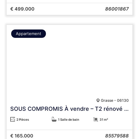
€ 499.000
86001867
Appartement
Grasse - 06130
SOUS COMPROMIS À vendre – T2 rénové avec terrasse vue mer et parking à Grasse
2 Pièces
1 Salle de bain
31 m²
€ 165.000
85579588