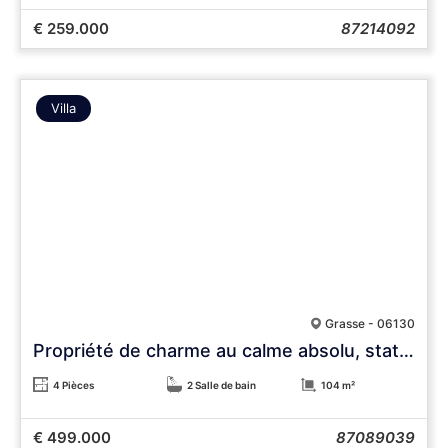
€ 259.000
87214092
Villa
Grasse - 06130
Propriété de charme au calme absolu, stationnements, 3 600 m² de terrain
4 Pièces
2 Salle de bain
104 m²
€ 499.000
87089039