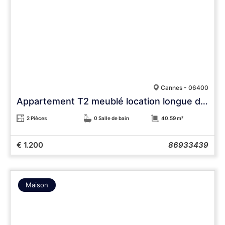
Cannes - 06400
Appartement T2 meublé location longue durée
2 Pièces
0 Salle de bain
40.59 m²
€ 1.200
86933439
Maison