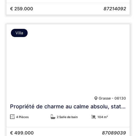
€ 259.000
87214092
Villa
Grasse - 06130
Propriété de charme au calme absolu, stationnements, 3 600 m² de terrain
4 Pièces
2 Salle de bain
104 m²
€ 499.000
87089039