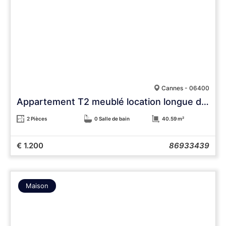
Cannes - 06400
Appartement T2 meublé location longue durée
2 Pièces
0 Salle de bain
40.59 m²
€ 1.200
86933439
Maison