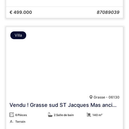
€ 499.000
87089039
Villa
Grasse - 06130
Vendu ! Grasse sud ST Jacques Mas ancien au calme
6 Pièces
2 Salle de bain
140 m²
Terrain