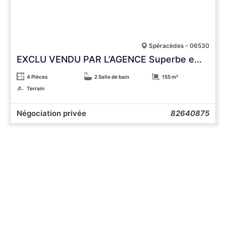
Spéracèdes - 06530
EXCLU VENDU PAR L’AGENCE Superbe emplacement au calme et vue panoramique
4 Pièces
2 Salle de bain
155 m²
Terrain
Négociation privée
82640875