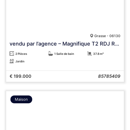
Grasse - 06130
vendu par l’agence – Magnifique T2 RDJ Renové avec Jardin – RARE !!!
2 Pièces
1 Salle de bain
37.8 m²
Jardin
€ 199.000
85785409
Maison