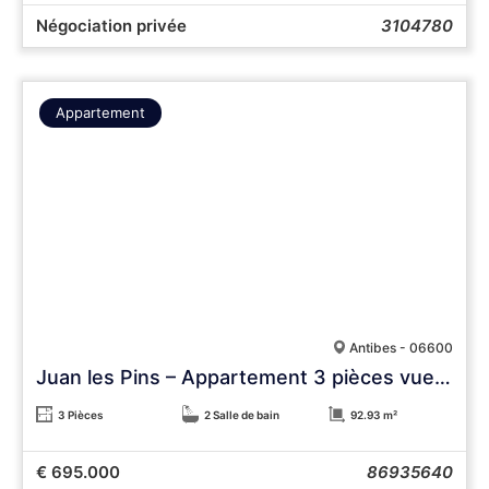
Négociation privée
3104780
Appartement
Antibes - 06600
Juan les Pins – Appartement 3 pièces vue mer, 93 m², 5e étage, résidence de standing, garage
3 Pièces
2 Salle de bain
92.93 m²
€ 695.000
86935640