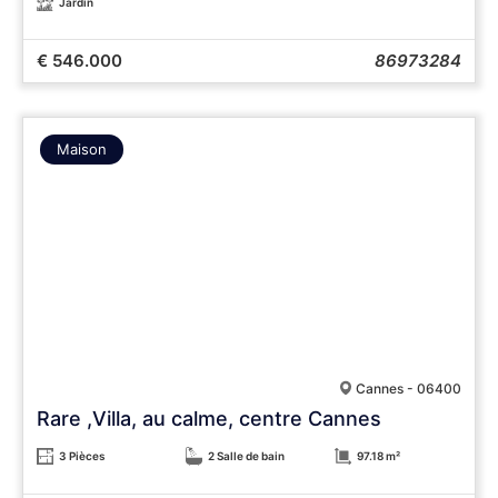
Jardin
€ 546.000
86973284
Maison
Cannes - 06400
Rare ,Villa, au calme, centre Cannes
3 Pièces
2 Salle de bain
97.18 m²