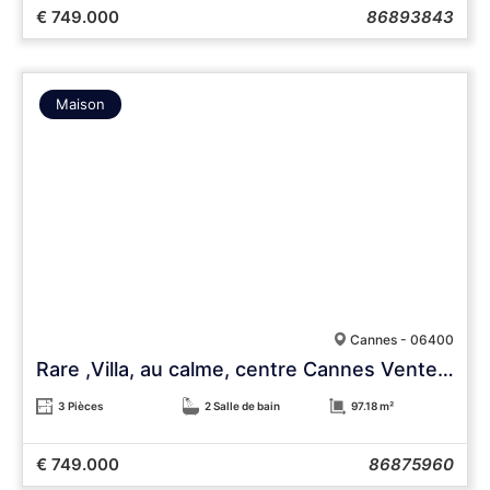
€ 749.000
86893843
Maison
Cannes - 06400
Rare ,Villa, au calme, centre Cannes Vente Urgente
3 Pièces
2 Salle de bain
97.18 m²
€ 749.000
86875960