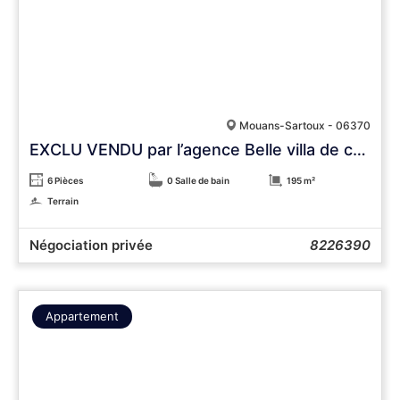
Mouans-Sartoux - 06370
EXCLU VENDU par l’agence Belle villa de charme proche Golf et village
6 Pièces
0 Salle de bain
195 m²
Terrain
Négociation privée
8226390
Appartement